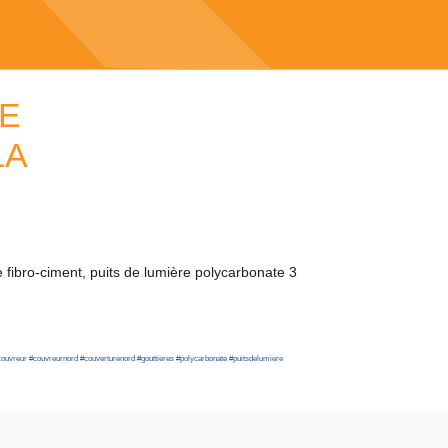
RE
LA
 fibro-ciment, puits de lumière polycarbonate 3
couvreur
#
couvreurnord
#
couverturenord
#
gouttieres
#
polycarbonate
#
puitsdelumiere