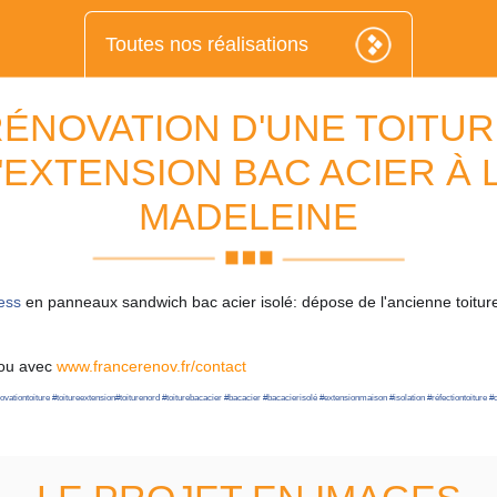
Toutes nos réalisations
ÉNOVATION D'UNE TOITU
'EXTENSION BAC ACIER À 
MADELEINE
ess
en panneaux sandwich bac acier isolé: dépose de l'ancienne toiture
ou avec
www.francerenov.fr/contact
ovationtoiture
#
toitureextension
#
toiturenord
#
toiturebacacier
#
bacacier
#
bacacierisolé
#
extensionmaison
#
isolation
#
réfectiontoiture
#