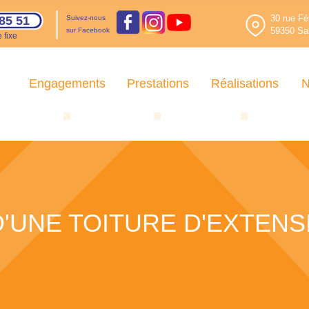
30 rue Fé
85 51
Suivez-nous
59350 Sai
sur Facebook
 fixe
Engagements
Prestations
Réalisations
N
'UNE TOITURE D'EXTENS