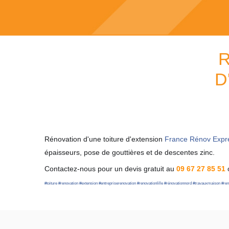
R
D
Rénovation d'une toiture d'extension
France Rénov Expr
épaisseurs, pose de gouttières et de descentes zinc.
Contactez-nous pour un devis gratuit au
09 67 27 85 51
#
toiture
#
renovation
#
extension
#
entrepriserenovation
#
renovationlille
#
rénovationnord
#
travauxmaison
#
ren