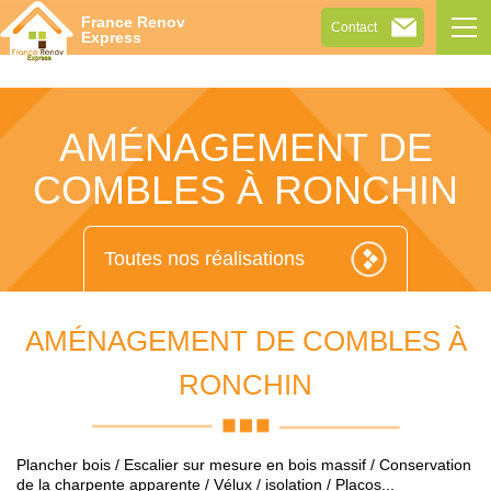
Tog
France Renov
Contact
navi
Express
AMÉNAGEMENT DE
COMBLES À RONCHIN
Toutes nos réalisations
AMÉNAGEMENT DE COMBLES À
RONCHIN
Plancher bois / Escalier sur mesure en bois massif / Conservation
de la charpente apparente / Vélux / isolation / Placos...