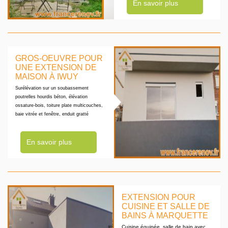
En savoir plus
GROS-OEUVRE POUR
UNE EXTENSION DE
MAISON À IWUY
Surélévation sur un soubassement
poutrelles hourdis béton, élévation
ossature-bois, toiture plate multicouches,
baie vitrée et fenêtre, enduit gratté
En savoir plus
EXTENSION POUR
CUISINE ET SALLE DE
BAINS À MARQUETTE
Cuisine équipée, salle de bain avec