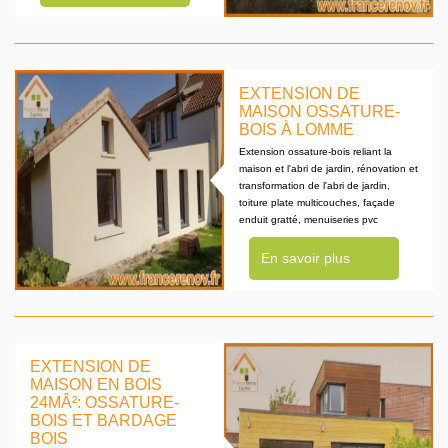
EXTENSION DE
MAISON OSSATURE-
BOIS À LOMME
Extension ossature-bois reliant la
maison et l'abri de jardin, rénovation et
transformation de l'abri de jardin,
toiture plate multicouches, façade
enduit gratté, menuiseries pvc
En savoir plus
EXTENSION DE
MAISON EN BOIS
24MÂ²: OSSATURE-
BOIS ET BARDAGE
BOIS