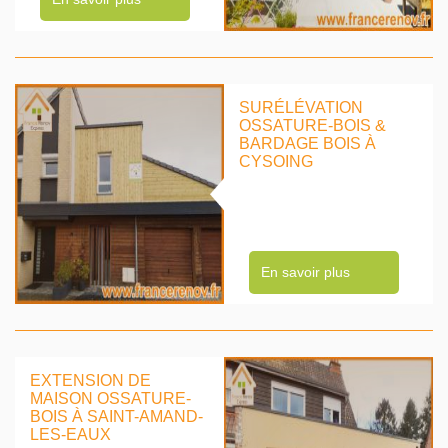
SURÉLÉVATION
OSSATURE-BOIS &
BARDAGE BOIS À
CYSOING
En savoir plus
EXTENSION DE
MAISON OSSATURE-
BOIS À SAINT-AMAND-
LES-EAUX