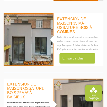
EXTENSION DE
MAISON 35 MÂ²
OSSATURE-BOIS À
COMINES
Dalle béton armé, élévation ossature-bois,
enduit projeté, toiture plate multicouches
type Derbigum, 2 baies vitrées et fenêtre
PVC gris anthracite, verrière en aluminium
En savoir plus
EXTENSION DE
MAISON OSSATURE-
BOIS 25MÂ² À
BAISIEUX
Elévation ossature-bois et mur en briques Porothem,
toiture plate multicouches , façade enduit projeté, baie