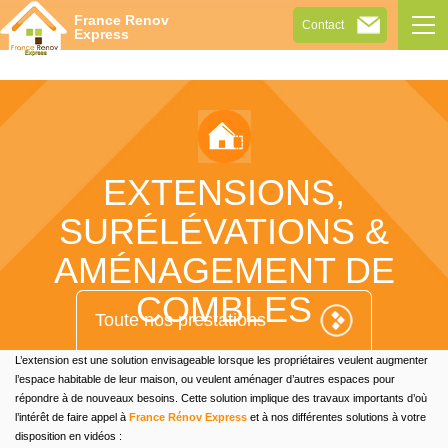
Tog
France Renov
Contact
navi
Express
EXTENSIONS,
SURÉLÉVATIONS &
AMÉNAGEMENT DE
COMBLES
Toute nos prestations
L’extension est une solution envisageable lorsque les propriétaires veulent augmenter
l’espace habitable de leur maison, ou veulent aménager d’autres espaces pour
répondre à de nouveaux besoins.
Cette solution implique des travaux importants d’où
l’intérêt de faire appel à
France Rénov Express
et à nos différentes solutions à votre
disposition en vidéos :