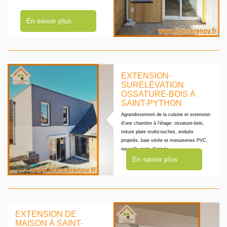
En savoir plus
EXTENSION-
SURÉLÉVATION
OSSATURE-BOIS À
SAINT-PYTHON
Agrandissement de la cuisine et extension
d'une chambre à l'étage: ossature-bois,
toiture plate multicouches, enduits
projetés, baie vitrée et menuiseries PVC,
nouvelle porte d'entrée.
En savoir plus
EXTENSION DE
MAISON À SAINT-