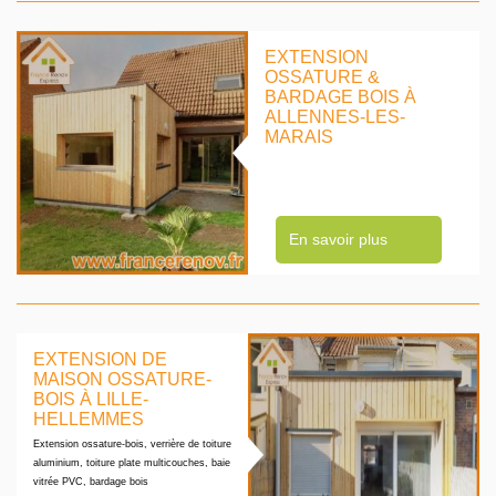
EXTENSION
OSSATURE &
BARDAGE BOIS À
ALLENNES-LES-
MARAIS
En savoir plus
EXTENSION DE
MAISON OSSATURE-
BOIS À LILLE-
HELLEMMES
Extension ossature-bois, verrière de toiture
aluminium, toiture plate multicouches, baie
vitrée PVC, bardage bois