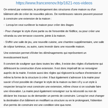
https://www.francerenov.fr/p/1621-nos-videos
On entend par extension, le prolongement des structures d’une maison ou d’un
bâtiment afin de créer de nouvelles pièces. De nombreuses raisons peuvent pousser
à construire une extension de la maison :
- Lorsqu’on veut surélever la maison pour créer des étages
- Pour changer le style d’une partie ou de l’ensemble de l’édifice, ou pour créer une
véranda ou une terrasse couverte, jointe à la maison.
- S’offrir une salle de jeu, une nouvelle cuisine, une chambre supplémentaire, une salle
de séjour lumineux, ou autre, sans investir dans une nouvelle maison.
Une extension permet d’éviter les déménagements qui représentent un
investissement lourd.
Il convient de souligner que dans toutes les villes, il existe des règles d’urbanisme qui
définissent la construction d’une extension. Il est donc impératif de se renseigner
auprès de la mairie. Il existe aussi des règles qui régissent la surface d’extension et
même la forme de la structure à créer. Il faut également s’adresser à la mairie pour
savoir s’il est possible de changer le style de la maison ou bien s’il y a un style à
respecter lorsqu’on veut construire une extension, même chose si on souhaite faire
une rénovation. La mairie peut également renseigner sur la nécessité ou non de
déclarer les travaux ou de demander un permis de construire. Lorsqu’on veut changer
la destination d’un bâtiment en modifiant sa structure ou en le prolongeant, l’obtention
d’un permis de construire est une condition sine qua none.