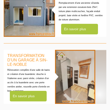
Remplacement d'une ancienne véranda
par une extension ossature-bois 25m²,
toiture plate multicouches, façade enduit
projeté, baie vitrée et fenêtre PVC, verrière
de toiture aluminium.
En savoir plus
TRANSFORMATION
D'UN GARAGE À SIN-
LE-NOBLE
Rénovation complète d'une salle de bains
et création d'une buanderie: douche à
l'italienne avec paroi vitrée, création d'un
accès à la buanderie avec une porte
verrière atelier, nouvelle porte d'entrée en
bois, carrelages
En savoir plus