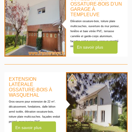
OSSATURE-BOIS D'UN
GARAGE À
TEMPLEUVE
Elévation ossature-bois, toiture plate
multicouches, ouverture du mur porteur,
fenêtre et baie vitrée PVC, terrasse
carrelée et garde-corps aluminium,
façades enduit projeté, parquet stratifié
intérieur
En savoir plus
EXTENSION
LATÉRALE
OSSATURE-BOIS À
WASQUEHAL
Gros-oeuvre pour extension de 22 m²,
décaissement, fondations, dalle béton
armé isolée, élévation ossature-bois,
toiture plate multicouches. façades enduit
projeté, menuiseries PVC.
En savoir plus