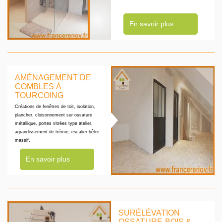
En savoir plus
AMÉNAGEMENT DE
COMBLES À
TOURCOING
Créations de fenêtres de toit, isolation,
plancher, cloisonnement sur ossature
métallique, portes vitrées type atelier,
agrandissement de trémie, escalier hêtre
massif.
En savoir plus
SURÉLÉVATION
OSSATURE-BOIS &