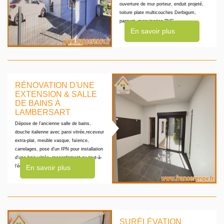
ouverture de mur porteur, enduit projeté,
toiture plate multicouches Derbigum,
parquet, menuiseries PVC
En savoir plus
RÉNOVATION D'UNE
EXTENSION & SALLE
DE BAINS À
LAMBERSART
Dépose de l'ancienne salle de bains,
douche italienne avec paroi vitrée,receveur
extra-plat, meuble vasque, faïence,
carrelages, pose d'un IPN pour installation
d'une baie vitrée, raccordement au tout-à-
l'égoût
En savoir plus
SURÉLÉVATION