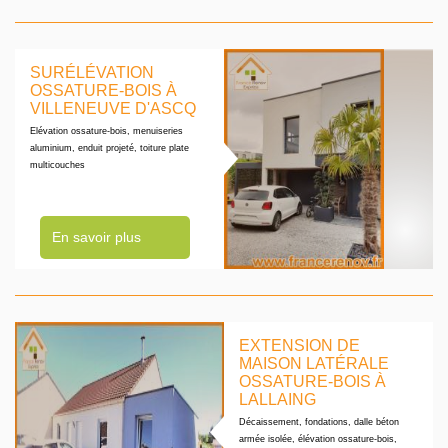
SURÉLÉVATION
OSSATURE-BOIS À
VILLENEUVE D'ASCQ
Elévation ossature-bois, menuiseries
aluminium, enduit projeté, toiture plate
multicouches
En savoir plus
EXTENSION DE
MAISON LATÉRALE
OSSATURE-BOIS À
LALLAING
Décaissement, fondations, dalle béton
armée isolée, élévation ossature-bois,