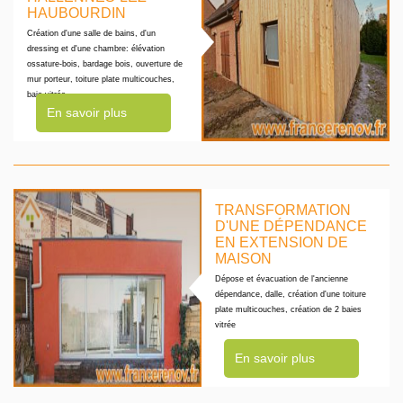
HAUBOURDIN
Création d'une salle de bains, d'un
dressing et d'une chambre: élévation
ossature-bois, bardage bois, ouverture de
mur porteur, toiture plate multicouches,
baie-vitrée
En savoir plus
TRANSFORMATION
D'UNE DÉPENDANCE
EN EXTENSION DE
MAISON
Dépose et évacuation de l'ancienne
dépendance, dalle, création d'une toiture
plate multicouches, création de 2 baies
vitrée
En savoir plus