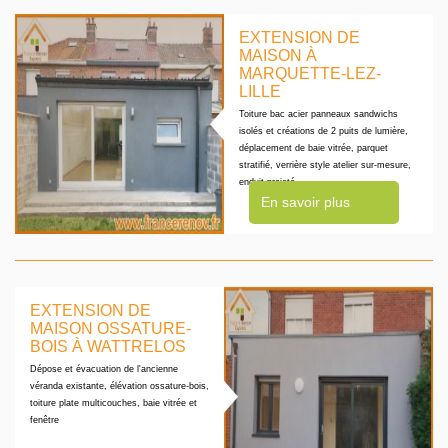
EXTENSION DE
MAISON À
MARQUETTE-LEZ-
LILLE
Toiture bac acier panneaux sandwichs
isolés et créations de 2 puits de lumière,
déplacement de baie vitrée, parquet
stratifié, verrière style atelier sur-mesure,
enduit projeté
En savoir plus
EXTENSION DE
MAISON OSSATURE-
BOIS À WATTRELOS
Dépose et évacuation de l'ancienne
véranda existante, élévation ossature-bois,
toiture plate multicouches, baie vitrée et
fenêtre