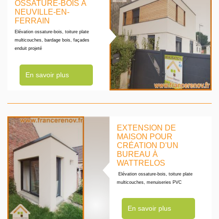
OSSATURE-BOIS À
NEUVILLE-EN-
FERRAIN
Elévation ossature-bois, toiture plate
multicouches, bardage bois, façades
enduit projeté
En savoir plus
EXTENSION DE
MAISON POUR
CRÉATION D'UN
BUREAU À
WATTRELOS
Elévation ossature-bois, toiture plate
multicouches, menuiseries PVC
En savoir plus