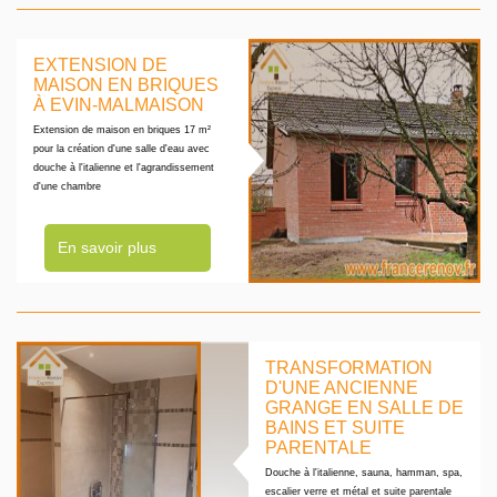
EXTENSION DE
MAISON EN BRIQUES
À EVIN-MALMAISON
Extension de maison en briques 17 m²
pour la création d'une salle d'eau avec
douche à l'italienne et l'agrandissement
d'une chambre
En savoir plus
TRANSFORMATION
D'UNE ANCIENNE
GRANGE EN SALLE DE
BAINS ET SUITE
PARENTALE
Douche à l'italienne, sauna, hamman, spa,
escalier verre et métal et suite parentale