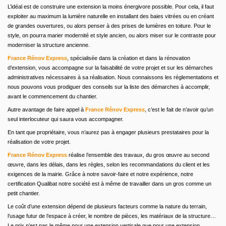
L’idéal est de construire une extension la moins énergivore possible. Pour cela, il faut
exploiter au maximum la lumière naturelle en installant des baies vitrées ou en créant
de grandes ouvertures, ou alors penser à des prises de lumières en toiture. Pour le
style, on pourra marier modernité et style ancien, ou alors miser sur le contraste pour
moderniser la structure ancienne.
France Rénov Express
, spécialisée dans la création et dans la rénovation
d’extension, vous accompagne sur la faisabilité de votre projet et sur les démarches
administratives nécessaires à sa réalisation. Nous connaissons les réglementations et
nous pouvons vous prodiguer des conseils sur la liste des démarches à accomplir,
avant le commencement du chantier.
Autre avantage de faire appel à
France Rénov Express
, c’est le fait de n’avoir qu’un
seul interlocuteur qui saura vous accompagner.
En tant que propriétaire, vous n’aurez pas à engager plusieurs prestataires pour la
réalisation de votre projet.
France Rénov Express
réalise l’ensemble des travaux, du gros œuvre au second
œuvre, dans les délais, dans les règles, selon les recommandations du client et les
exigences de la mairie. Grâce à notre savoir-faire et notre expérience, notre
certification Qualibat notre société est à même de travailler dans un gros comme un
petit chantier.
Le coût d’une extension dépend de plusieurs facteurs comme la nature du terrain,
l’usage futur de l’espace à créer, le nombre de pièces, les matériaux de la structure…
Le prix n’est pas le même pour une extension verticale que pour une extension