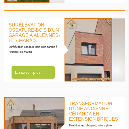
SURÉLÉVATION
OSSATURE-BOIS D'UN
GARAGE À ALLENNES-
LES-MARAIS
Surélévation ossature-bois d'un garage à
Allennes-les-Marais
En savoir plus
TRANSFORMATION
D'UNE ANCIENNE
VÉRANDA EN
EXTENSION BRIQUES
Elévation maxi-briques, toiture plate