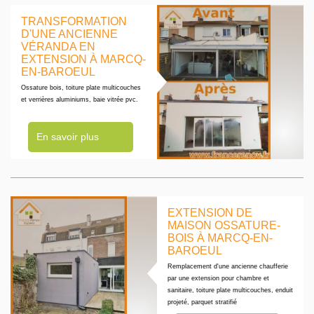
TRANSFORMATION
D'UNE ANCIENNE
VÉRANDA EN
EXTENSION À MARCQ-
EN-BAROEUL
Ossature bois, toiture plate multicouches
et verrières aluminiums, baie vitrée pvc.
En savoir plus
EXTENSION DE
MAISON OSSATURE-
BOIS À MARCQ-EN-
BAROEUL
Remplacement d'une ancienne chaufferie
par une extension pour chambre et
sanitaire, toiture plate multicouches, enduit
projeté, parquet stratifié