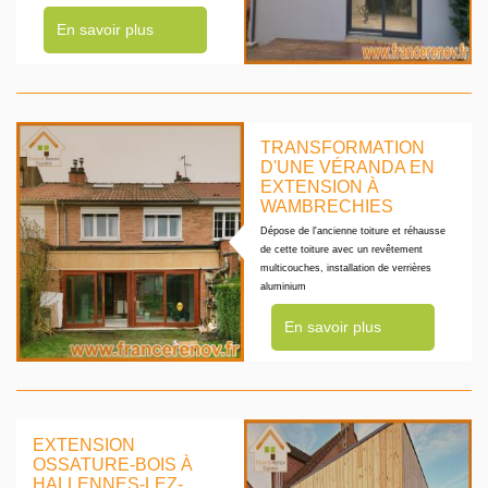
En savoir plus
TRANSFORMATION
D'UNE VÉRANDA EN
EXTENSION À
WAMBRECHIES
Dépose de l'ancienne toiture et réhausse
de cette toiture avec un revêtement
multicouches, installation de verrières
aluminium
En savoir plus
EXTENSION
OSSATURE-BOIS À
HALLENNES-LEZ-