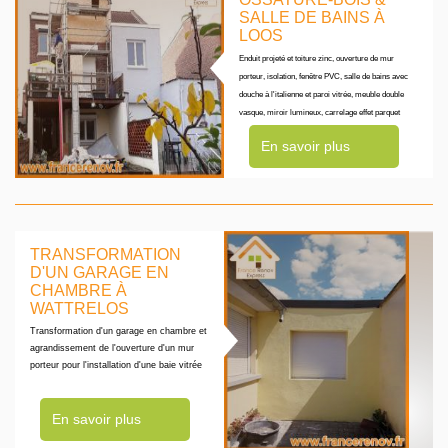
SALLE DE BAINS À
LOOS
Enduit projeté et toiture zinc, ouverture de mur
porteur, isolation, fenêtre PVC, salle de bains avec
douche à l'italienne et paroi vitrée, meuble double
vasque, miroir lumineux, carrelage effet parquet
En savoir plus
TRANSFORMATION
D'UN GARAGE EN
CHAMBRE À
WATTRELOS
Transformation d'un garage en chambre et
agrandissement de l'ouverture d'un mur
porteur pour l'installation d'une baie vitrée
En savoir plus