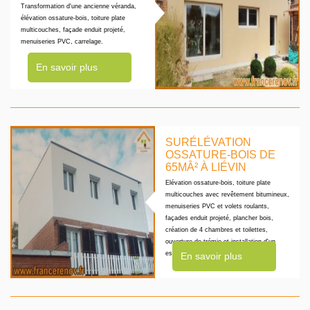
Transformation d'une ancienne véranda,
élévation ossature-bois, toiture plate
multicouches, façade enduit projeté,
menuiseries PVC, carrelage.
En savoir plus
SURÉLÉVATION
OSSATURE-BOIS DE
65MÂ² À LIÉVIN
Elévation ossature-bois, toiture plate
multicouches avec revêtement bitumineux,
menuiseries PVC et volets roulants,
façades enduit projeté, plancher bois,
création de 4 chambres et toilettes,
ouverture de trémie et installation d'un
escalier hêtre massif
En savoir plus