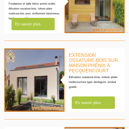
Fondations et dalle béton armée isolée,
élévation ossature-bois, toiture plate
multicouches avec revêtement bitumineux.
bardage en mélèze
En savoir plus
EXTENSION
OSSATURE-BOIS SUR
MAISON PHÉNIX À
PECQUENCOURT
Elévation ossature-bois, toiture plate
multicouches type derbigum, enduit
gratté.
En savoir plus