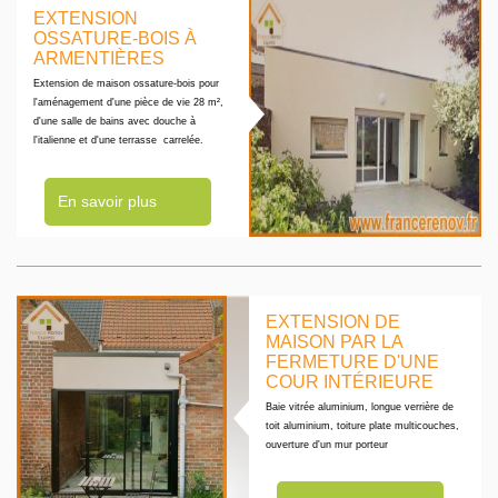
EXTENSION
OSSATURE-BOIS À
ARMENTIÈRES
Extension de maison ossature-bois pour
l'aménagement d'une pièce de vie 28 m²,
d'une salle de bains avec douche à
l'italienne et d'une terrasse carrelée.
En savoir plus
EXTENSION DE
MAISON PAR LA
FERMETURE D'UNE
COUR INTÉRIEURE
Baie vitrée aluminium, longue verrière de
toit aluminium, toiture plate multicouches,
ouverture d'un mur porteur