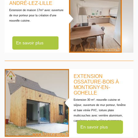
ANDRÉ-LEZ-LILLE
Extension de maison 17m² avec ouverture
de mur porteur pour la création d'une
nouvelle cuisine.
En savoir plus
EXTENSION
OSSATURE-BOIS À
MONTIGNY-EN-
GOHELLE
Extension 30 m², nouvelle cuisine et
séjour, ouverture de mur porteur, fenêtre
et baie vitrée PVC, toiture plate
multicouches avec verrière aluminium,
carrelages cuisine, séjour et terrasse
En savoir plus