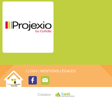
/
|
CGV
|
MENTIONS LÉGALES
Création :