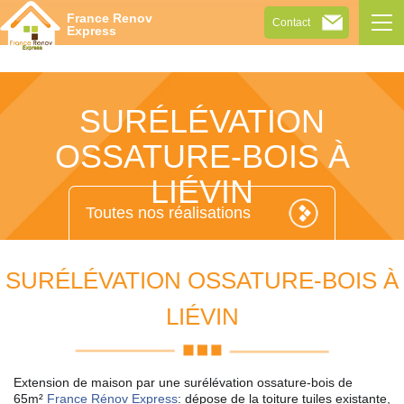
Tog
France Renov
Contact
navi
Express
SURÉLÉVATION
OSSATURE-BOIS À
LIÉVIN
Toutes nos réalisations
SURÉLÉVATION OSSATURE-BOIS À
LIÉVIN
Extension de maison par une surélévation ossature-bois de
65m²
France Rénov Express
: dépose de la toiture tuiles existante,