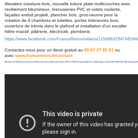
élevation ossature-bois, nouvelle toiture plate multicouches avec
revêtement bitumineux, menuiseries PVC et volets roulants,
façades enduit projeté, plancher bois, gros-oeuvre pour la
création de 4 chambres et toilettes, portes intérieures bois,
ouverture de trémie dans le plafond et installation d'un escalier
hêtre massif, plâtrerie, électricité, plombe
rie.
https://www.facebook.com/FranceRenov/videos/1156863294768248
Contactez-nous pour un devis gratuit au
09 67 27 85 51
ou
avec
www.francerenov.fr/contact
#
extension
#
extensionmaison
#
surelevation
#
ossaturebois
#
lievin
#
toitureplate
#
toiture
#
derbigum
#
isolation
#
enduit
#
enduitprojet