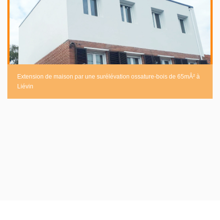
Extension de maison par une surélévation ossature-bois de 65mÂ² à
Liévin