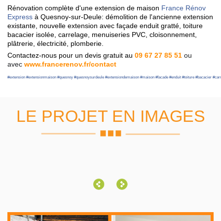
Rénovation complète d'une extension de maison
France Rénov
Express
à Quesnoy-sur-Deule: démolition de l'ancienne extension
existante, nouvelle extension avec façade enduit gratté, toiture
bacacier isolée, carrelage, menuiseries PVC, cloisonnement,
plâtrerie, électricité, plomberie.
Contactez-nous pour un devis gratuit au
09 67 27 85 51
ou
avec
www.francerenov.fr/contact
#
extension
#
extensionmaison
#
quesnoy
#
quesnoysurdeule
#
extensiondemaison
#
maison
#
facade
#
enduit
#
toiture
#
bacacier
#
car
LE PROJET EN IMAGES