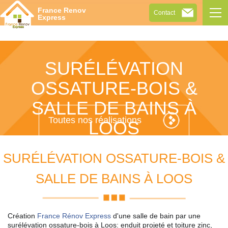
Tog
France Renov
Contact
navi
Express
SURÉLÉVATION
OSSATURE-BOIS &
SALLE DE BAINS À
Toutes nos réalisations
LOOS
SURÉLÉVATION OSSATURE-BOIS &
SALLE DE BAINS À LOOS
Création
France Rénov Express
d'une salle de bain par une
surélévation ossature-bois à Loos: enduit projeté et toiture zinc,