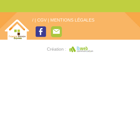
/
|
CGV
|
MENTIONS LÉGALES
Création :