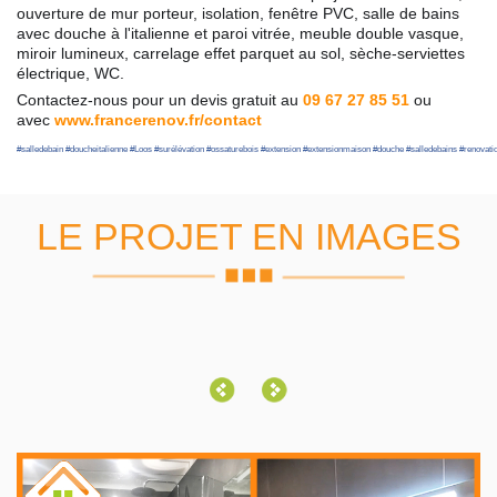
ouverture de mur porteur, isolation, fenêtre PVC, salle de bains
avec douche à l'italienne et paroi vitrée, meuble double vasque,
miroir lumineux, carrelage effet parquet au sol, sèche-serviettes
électrique, WC.
Contactez-nous pour un devis gratuit au
09 67 27 85 51
ou
avec
www.francerenov.fr/contact
#
salledebain
#
doucheitalienne
#
Loos
#
surélévation
#
ossaturebois
#
extension
#
extensionmaison
#
douche
#
salledebains
#
renovati
LE PROJET EN IMAGES