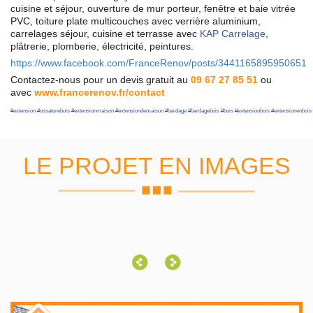
cuisine et séjour, ouverture de mur porteur, fenêtre et baie vitrée
PVC, toiture plate multicouches avec verrière aluminium,
carrelages séjour, cuisine et terrasse avec
KAP Carrelage
,
plâtrerie, plomberie, électricité, peintures.
https://www.facebook.com/FranceRenov/posts/3441165895950651
Contactez-nous pour un devis gratuit au
09 67 27 85 51
ou
avec
www.francerenov.fr/contact
#
extension
#
ossaturebois
#
extensionmaison
#
extensiondemaison
#
bardage
#
bardagebois
#
bois
#
extensionbois
#
extensionenbois
LE PROJET EN IMAGES