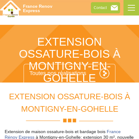
Tog
France Renov
Contact
navi
Express
EXTENSION
OSSATURE-BOIS À
MONTIGNY-EN-
Toutes nos réalisations
GOHELLE
EXTENSION OSSATURE-BOIS À
MONTIGNY-EN-GOHELLE
Extension de maison ossature-bois et bardage bois
France
Rénov Express
à Montigny-en-Gohelle: extension 30 m², nouvelle