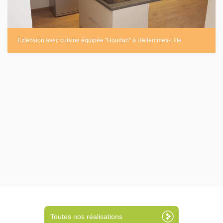
Extension avec cuisine équipée "Houdan" à Hellemmes-Lille
Toutes nos réalisations