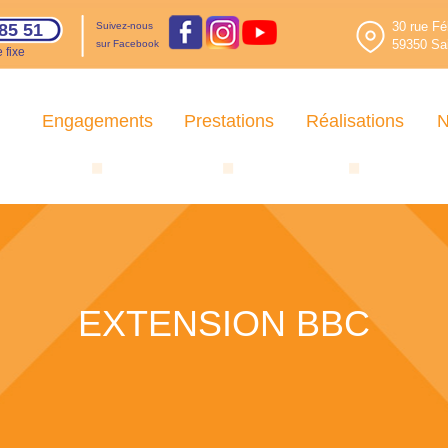
30 rue Fé
85 51
Suivez-nous
59350 Sai
sur Facebook
 fixe
Engagements
Prestations
Réalisations
N
EXTENSION BBC