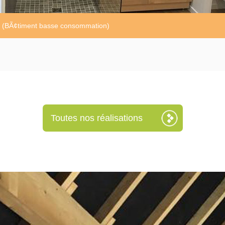
c (BÃ¢timent basse consommation)
Toutes nos réalisations