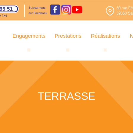
30 rue Fé
85 51
Suivez-nous
59350 Sai
sur Facebook
 fixe
Engagements
Prestations
Réalisations
N
TERRASSE